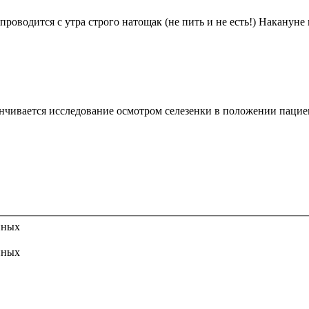
проводится с утра строго натощак (не пить и не есть!) Наканун
канчивается исследование осмотром селезенки в положении пацие
нных
нных