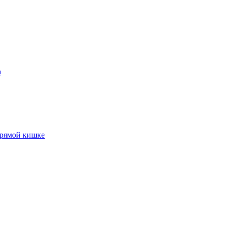
а
прямой кишке