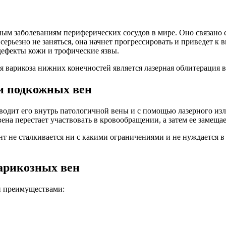
ным заболеваниям периферических сосудов в мире. Оно связано
 серьезно не заняться, она начнет прогрессировать и приведет 
дефекты кожи и трофические язвы.
варикоза нижних конечностей является лазерная облитерация в
ии подкожных вен
одит его внутрь патологичной вены и с помощью лазерного излуч
ена перестает участвовать в кровообращении, а затем ее замещае
нт не сталкивается ни с какими ограничениями и не нуждается в
арикозных вен
и преимуществами: