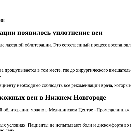
ии
рации появилось уплотнение вен
ле лазерной облитерации. Это естественный процесс восстанов
на прощупывается в том месте, где до хирургического вмешатель
.
циенту необходимо соблюдать все рекомендации врача, которые 
дкожных вен в Нижнем Новгороде
ой облитерации можно в Медицинском Центре «Промедклиник». 
ых условиях. Пациенты не испытывают боли и дискомфорта во в
ас день.