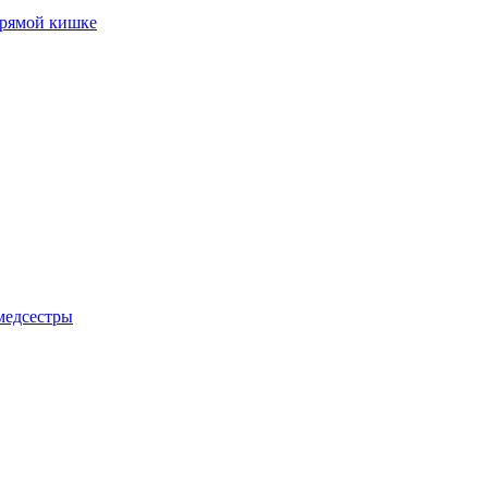
прямой кишке
медсестры