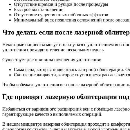
Отсутствие шрамов и рубцов после процедуры
Быстрое восстановление
Отсутствие существенных побочных эффектов
Минимальный риск появления осложнений после операц
Что делать если после лазерной облите
Некоторые пациенты могут столкнуться с уплотнением вен пос
уплотнения проходят в течение нескольких недель.
Существует две причины появления уплотнения:
Сама вена, которая подверглась лазерной облитерации. О
Скопление жидкости, которое спустя время рассасывается
Чтобы избежать уплотнения вен после лазерной облитерации па
Где проводят лазерную облитерация по
Избавиться от варикозного расширения вен с помощью лазерн
гарантирующее качество выполняемых операций.
В нашем медцентре лазерная облитерация проходит в комфортн
флебологам со стажем 15 лет вы можете в любой удобный для в