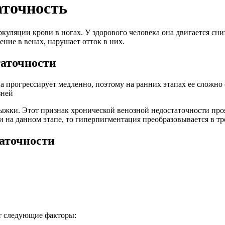
аточность
ляции крови в ногах. У здорового человека она двигается снизу
ние в венах, нарушает отток в них.
таточности
на прогрессирует медленно, поэтому на ранних этапах ее сложн
зней
ыжки. Этот признак хронической венозной недостаточности проя
 и на данном этапе, то гиперпигментация преобразовывается в т
аточности
т следующие факторы: