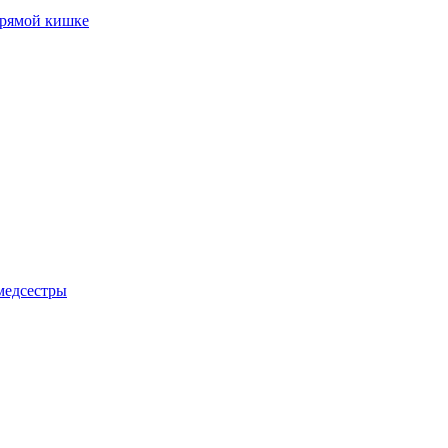
прямой кишке
медсестры