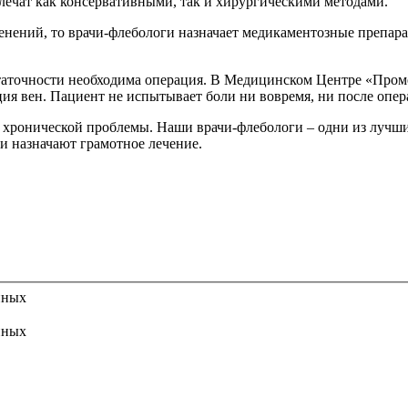
ечат как консервативными, так и хирургическими методами.
менений, то врачи-флебологи назначает медикаментозные препар
статочности необходима операция. В Медицинском Центре «Про
ция вен. Пациент не испытывает боли ни вовремя, ни после опер
 хронической проблемы. Наши врачи-флебологи – одни из лучши
и назначают грамотное лечение.
нных
нных