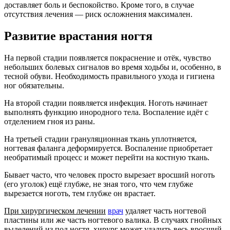
доставляет боль и беспокойство. Кроме того, в случае
отсутствия лечения — риск осложнения максимален.
Развитие врастания ногтя
На первой стадии появляется покраснение и отёк, чувство
небольших болевых сигналов во время ходьбы и, особенно, в
тесной обуви. Необходимость правильного ухода и гигиена
ног обязательны.
На второй стадии появляется инфекция. Ноготь начинает
выполнять функцию инородного тела. Воспаление идёт с
отделением гноя из раны.
На третьей стадии грануляционная ткань уплотняется,
ногтевая фаланга деформируется. Воспаление приобретает
необратимый процесс и может перейти на костную ткань.
Бывает часто, что человек просто вырезает вросший ноготь
(его уголок) ещё глубже, не зная того, что чем глубже
вырезается ноготь, тем глубже он врастает.
При хирургическом лечении
врач
удаляет часть ногтевой
пластины или же часть ногтевого валика. В случаях гнойных
выделений из под ногтя, хирург может удалить весь вросший