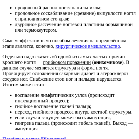
продольный распил ногтя напильником;
продольное соскабливание (срезание) выпуклости ногтя
с приподнятием его края;
двурядное рассечение ногтевой пластины бормашиной
или термокаутером.
Самым эффективным способом лечения на определённом
этапе является, конечно,
хирургическое вмешательство
.
Отдельно надо сказать об одной из самых частых причин
вросшего ногтя —
грибковом поражении
(
онихомикозе
). В
данном случае меняется структура и форма ногтя.
Провоцирует осложнения сахарный диабет и атеросклероз
сосудов ног. Снабжение стоп ног и пальцев нарушается.
Итогом может стать:
воспаление лимфатических узлов (происходит
инфекционный процесс);
гнойное воспаление тканей пальца;
переход гнойного процесса внутрь костной структуры.
если случай запущен может быть ампутация;
гангрена пальца (происходит гибель тканей). Выход —
ампутация.