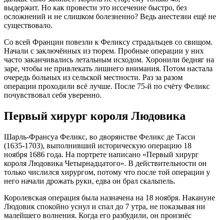
выдержит. Но как провести это иссечение быстро, без
осложнений и не слишком болезненно? Ведь анестезии ещё не
существовало.
Со всей Франции повезли к Феликсу страдальцев со свищом.
Начали с заключённых из тюрем. Пробные операции у них
часто заканчивались летальным исходом. Хоронили бедняг на
заре, чтобы не привлекать лишнего внимания. Потом настала
очередь больных из сельской местности. Раз за разом
операции проходили всё лучше. После 75-й по счёту Феликс
почувствовал себя уверенно.
Первый хирург короля Людовика
Шарль-Франсуа Феликс, во дворянстве Феликс де Тасси
(1635-1703), выполнивший историческую операцию 18
ноября 1686 года. На портрете написано «Первый хирург
короля Людовика Четырнадцатого». В действительности он
только числился хирургом, потому что после той операции у
него начали дрожать руки, едва он брал скальпель.
Королевская операция была назначена на 18 ноября. Накануне
Людовик спокойно уснул и спал до 7 утра, не показывая ни
малейшего волнения. Когда его разбудили, он произнёс