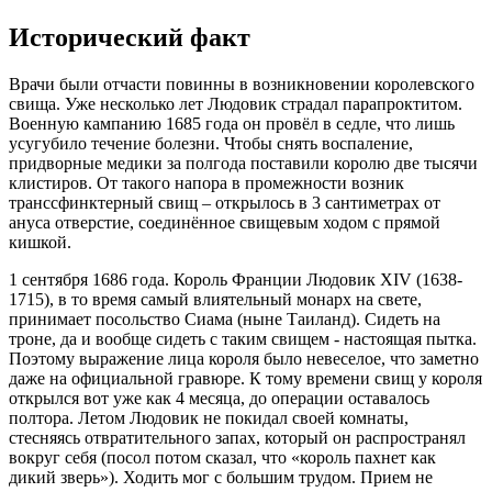
Исторический факт
Врачи были отчасти повинны в возникновении королевского
свища. Уже несколько лет Людовик страдал парапроктитом.
Военную кампанию 1685 года он провёл в седле, что лишь
усугубило течение болезни. Чтобы снять воспаление,
придворные медики за полгода поставили королю две тысячи
клистиров. От такого напора в промежности возник
транссфинктерный свищ – открылось в 3 сантиметрах от
ануса отверстие, соединённое свищевым ходом с прямой
кишкой.
1 сентября 1686 года. Король Франции Людовик XIV (1638-
1715), в то время самый влиятельный монарх на свете,
принимает посольство Сиама (ныне Таиланд). Сидеть на
троне, да и вообще сидеть с таким свищем - настоящая пытка.
Поэтому выражение лица короля было невеселое, что заметно
даже на официальной гравюре. К тому времени свищ у короля
открылся вот уже как 4 месяца, до операции оставалось
полтора. Летом Людовик не покидал своей комнаты,
стесняясь отвратительного запах, который он распространял
вокруг себя (посол потом сказал, что «король пахнет как
дикий зверь»). Ходить мог с большим трудом. Прием не