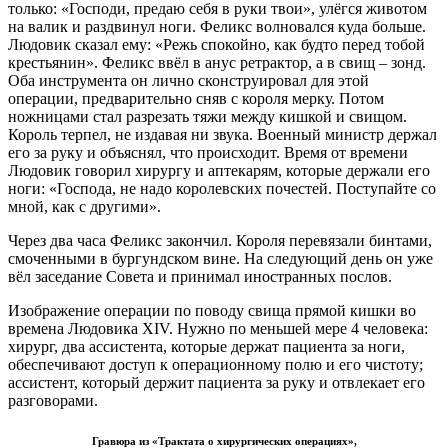
только: «Господи, предаю себя в руки твои», улёгся животом
на валик и раздвинул ноги. Феликс волновался куда больше.
Людовик сказал ему: «Режь спокойно, как будто перед тобой
крестьянин». Феликс ввёл в анус ретрактор, а в свищ – зонд.
Оба инструмента он лично сконструировал для этой
операции, предварительно сняв с короля мерку. Потом
ножницами стал разрезать тяжи между кишкой и свищом.
Король терпел, не издавая ни звука. Военный министр держал
его за руку и объяснял, что происходит. Время от времени
Людовик говорил хирургу и аптекарям, которые держали его
ноги: «Господа, не надо королевских почестей. Поступайте со
мной, как с другими».
Через два часа Феликс закончил. Короля перевязали бинтами,
смоченными в бургундском вине. На следующий день он уже
вёл заседание Совета и принимал иностранных послов.
Изображение операции по поводу свища прямой кишки во
времена Людовика XIV. Нужно по меньшей мере 4 человека:
хирург, два ассистента, которые держат пациента за ноги,
обеспечивают доступ к операционному полю и его чистоту;
ассистент, который держит пациента за руку и отвлекает его
разговорами.
Гравюра из «Трактата о хирургических операциях»,