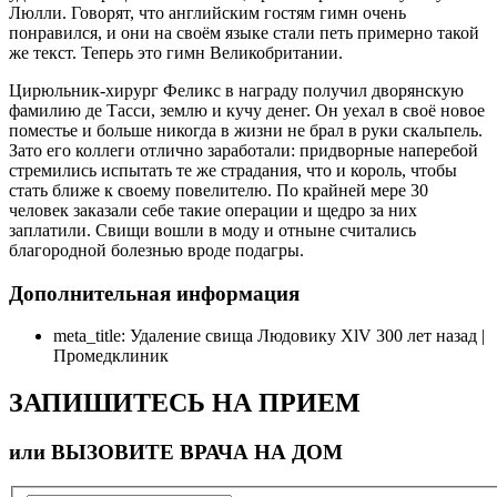
Люлли. Говорят, что английским гостям гимн очень
понравился, и они на своём языке стали петь примерно такой
же текст. Теперь это гимн Великобритании.
Цирюльник-хирург Феликс в награду получил дворянскую
фамилию де Тасси, землю и кучу денег. Он уехал в своё новое
поместье и больше никогда в жизни не брал в руки скальпель.
Зато его коллеги отлично заработали: придворные наперебой
стремились испытать те же страдания, что и король, чтобы
стать ближе к своему повелителю. По крайней мере 30
человек заказали себе такие операции и щедро за них
заплатили. Свищи вошли в моду и отныне считались
благородной болезнью вроде подагры.
Дополнительная информация
meta_title:
Удаление свища Людовику ХlV 300 лет назад |
Промедклиник
ЗАПИШИТЕСЬ НА ПРИЕМ
или ВЫЗОВИТЕ ВРАЧА НА ДОМ