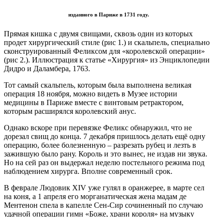
изданного в Париже в 1731 году.
Прямая кишка с двумя свищами, сквозь один из которых
продет хирургический стиле (рис 1.) и скальпель, специально
сконструированный Феликсом для «королевской операции»
(рис 2.). Иллюстрация к статье «Хирургия» из Энциклопедии
Дидро и Даламбера, 1763.
Тот самый скальпель, которым была выполнена великая
операция 18 ноября, можно видеть в Музее истории
медицины в Париже вместе с винтовым ретрактором,
которым расширялся королевский анус.
Однако вскоре при перевязке Феликс обнаружил, что не
дорезал свищ до конца. 7 декабря пришлось делать ещё одну
операцию, более болезненную – разрезать рубец и лезть в
зажившую было рану. Король и это вынес, не издав ни звука.
Но на сей раз он выдержал неделю постельного режима под
наблюдением хирурга. Вполне современный срок.
В феврале Людовик XIV уже гулял в оранжерее, в марте сел
на коня, а 1 апреля его морганатическая жена мадам де
Ментенон спела в капелле Сен-Сир сочиненный по случаю
удачной операции гимн «Боже, храни короля» на музыку