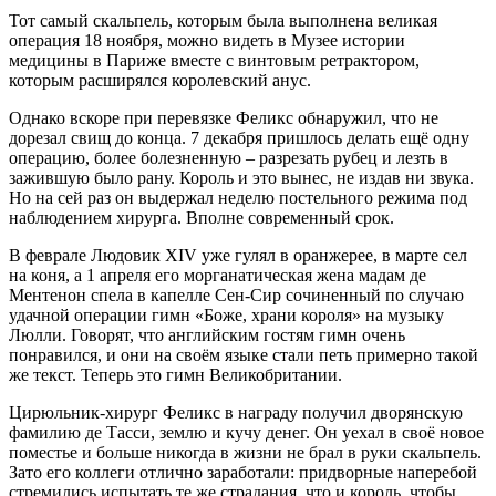
Тот самый скальпель, которым была выполнена великая
операция 18 ноября, можно видеть в Музее истории
медицины в Париже вместе с винтовым ретрактором,
которым расширялся королевский анус.
Однако вскоре при перевязке Феликс обнаружил, что не
дорезал свищ до конца. 7 декабря пришлось делать ещё одну
операцию, более болезненную – разрезать рубец и лезть в
зажившую было рану. Король и это вынес, не издав ни звука.
Но на сей раз он выдержал неделю постельного режима под
наблюдением хирурга. Вполне современный срок.
В феврале Людовик XIV уже гулял в оранжерее, в марте сел
на коня, а 1 апреля его морганатическая жена мадам де
Ментенон спела в капелле Сен-Сир сочиненный по случаю
удачной операции гимн «Боже, храни короля» на музыку
Люлли. Говорят, что английским гостям гимн очень
понравился, и они на своём языке стали петь примерно такой
же текст. Теперь это гимн Великобритании.
Цирюльник-хирург Феликс в награду получил дворянскую
фамилию де Тасси, землю и кучу денег. Он уехал в своё новое
поместье и больше никогда в жизни не брал в руки скальпель.
Зато его коллеги отлично заработали: придворные наперебой
стремились испытать те же страдания, что и король, чтобы