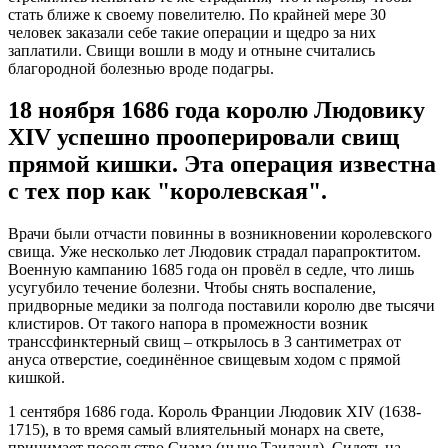
стать ближе к своему повелителю. По крайней мере 30
человек заказали себе такие операции и щедро за них
заплатили. Свищи вошли в моду и отныне считались
благородной болезнью вроде подагры.
18 ноября 1686 года королю Людовику
XIV успешно прооперировали свищ
прямой кишки. Эта операция известна
с тех пор как "королевская".
Врачи были отчасти повинны в возникновении королевского
свища. Уже несколько лет Людовик страдал парапроктитом.
Военную кампанию 1685 года он провёл в седле, что лишь
усугубило течение болезни. Чтобы снять воспаление,
придворные медики за полгода поставили королю две тысячи
клистиров. От такого напора в промежности возник
транссфинктерный свищ – открылось в 3 сантиметрах от
ануса отверстие, соединённое свищевым ходом с прямой
кишкой.
1 сентября 1686 года. Король Франции Людовик XIV (1638-
1715), в то время самый влиятельный монарх на свете,
принимает посольство Сиама (ныне Таиланд). Сидеть на