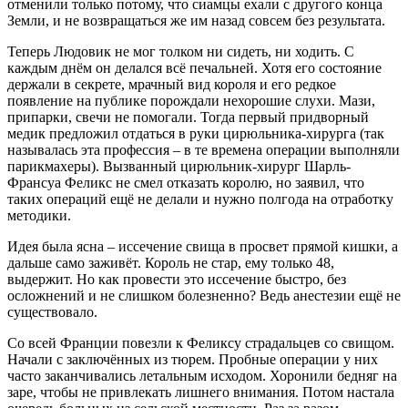
отменили только потому, что сиамцы ехали с другого конца
Земли, и не возвращаться же им назад совсем без результата.
Теперь Людовик не мог толком ни сидеть, ни ходить. С
каждым днём он делался всё печальней. Хотя его состояние
держали в секрете, мрачный вид короля и его редкое
появление на публике порождали нехорошие слухи. Мази,
припарки, свечи не помогали. Тогда первый придворный
медик предложил отдаться в руки цирюльника-хирурга (так
называлась эта профессия – в те времена операции выполняли
парикмахеры). Вызванный цирюльник-хирург Шарль-
Франсуа Феликс не смел отказать королю, но заявил, что
таких операций ещё не делали и нужно полгода на отработку
методики.
Идея была ясна – иссечение свища в просвет прямой кишки, а
дальше само заживёт. Король не стар, ему только 48,
выдержит. Но как провести это иссечение быстро, без
осложнений и не слишком болезненно? Ведь анестезии ещё не
существовало.
Со всей Франции повезли к Феликсу страдальцев со свищом.
Начали с заключённых из тюрем. Пробные операции у них
часто заканчивались летальным исходом. Хоронили бедняг на
заре, чтобы не привлекать лишнего внимания. Потом настала