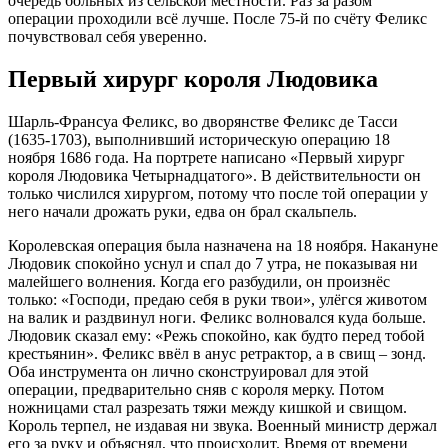
очередь больных из сельской местности. Раз за разом
операции проходили всё лучше. После 75-й по счёту Феликс
почувствовал себя уверенно.
Первый хирург короля Людовика
Шарль-Франсуа Феликс, во дворянстве Феликс де Тасси
(1635-1703), выполнивший историческую операцию 18
ноября 1686 года. На портрете написано «Первый хирург
короля Людовика Четырнадцатого». В действительности он
только числился хирургом, потому что после той операции у
него начали дрожать руки, едва он брал скальпель.
Королевская операция была назначена на 18 ноября. Накануне
Людовик спокойно уснул и спал до 7 утра, не показывая ни
малейшего волнения. Когда его разбудили, он произнёс
только: «Господи, предаю себя в руки твои», улёгся животом
на валик и раздвинул ноги. Феликс волновался куда больше.
Людовик сказал ему: «Режь спокойно, как будто перед тобой
крестьянин». Феликс ввёл в анус ретрактор, а в свищ – зонд.
Оба инструмента он лично сконструировал для этой
операции, предварительно сняв с короля мерку. Потом
ножницами стал разрезать тяжи между кишкой и свищом.
Король терпел, не издавая ни звука. Военный министр держал
его за руку и объяснял, что происходит. Время от времени