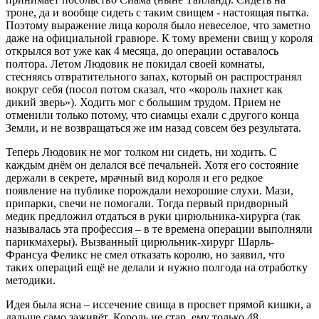
троне, да и вообще сидеть с таким свищем - настоящая пытка.
Поэтому выражение лица короля было невеселое, что заметно
даже на официальной гравюре. К тому времени свищ у короля
открылся вот уже как 4 месяца, до операции оставалось
полтора. Летом Людовик не покидал своей комнаты,
стесняясь отвратительного запах, который он распространял
вокруг себя (посол потом сказал, что «король пахнет как
дикий зверь»). Ходить мог с большим трудом. Прием не
отменили только потому, что сиамцы ехали с другого конца
Земли, и не возвращаться же им назад совсем без результата.
Теперь Людовик не мог толком ни сидеть, ни ходить. С
каждым днём он делался всё печальней. Хотя его состояние
держали в секрете, мрачный вид короля и его редкое
появление на публике порождали нехорошие слухи. Мази,
припарки, свечи не помогали. Тогда первый придворный
медик предложил отдаться в руки цирюльника-хирурга (так
называлась эта профессия – в те времена операции выполняли
парикмахеры). Вызванный цирюльник-хирург Шарль-
Франсуа Феликс не смел отказать королю, но заявил, что
таких операций ещё не делали и нужно полгода на отработку
методики.
Идея была ясна – иссечение свища в просвет прямой кишки, а
дальше само заживёт. Король не стар, ему только 48,