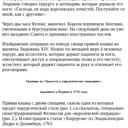
Людовик говорил хирургу и аптекарям, которые держали его
ноги: «Господа, не надо королевских почестей. Поступайте со
мной, как с другими».
Через два часа Феликс закончил. Короля перевязали бинтами,
смоченными в бургундском вине. На следующий день он уже
вёл заседание Совета и принимал иностранных послов.
Изображение операции по поводу свища прямой кишки во
времена Людовика XIV. Нужно по меньшей мере 4 человека:
хирург, два ассистента, которые держат пациента за ноги,
обеспечивают доступ к операционному полю и его чистоту;
ассистент, который держит пациента за руку и отвлекает его
разговорами.
Гравюра из «Трактата о хирургических операциях»,
изданного в Париже в 1731 году.
Прямая кишка с двумя свищами, сквозь один из которых
продет хирургический стиле (рис 1.) и скальпель, специально
сконструированный Феликсом для «королевской операции»
(рис 2.). Иллюстрация к статье «Хирургия» из Энциклопедии
Дидро и Даламбера, 1763.